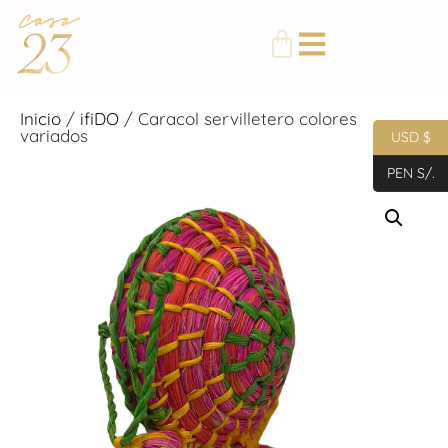
Inicio
/
ifiDO
/ Caracol servilletero colores
variados
USD $
PEN S/.