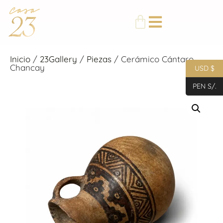
Inicio
/
23Gallery
/
Piezas
/ Cerámico Cántaro
Chancay
USD $
PEN S/.