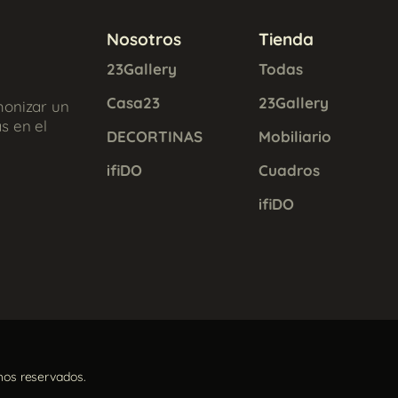
Nosotros
Tienda
23Gallery
Todas
Casa23
23Gallery
monizar un
s en el
DECORTINAS
Mobiliario
ifiDO
Cuadros
ifiDO
hos reservados.