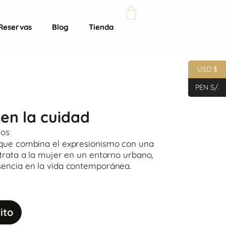
Reservas
Blog
Tienda
USD $
PEN S/.
en la cuidad
ros
e que combina el expresionismo con una
etrata a la mujer en un entorno urbano,
sencia en la vida contemporánea.
ito