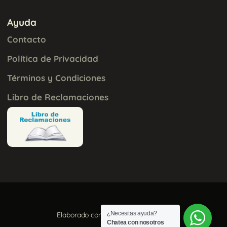
Ayuda
Contacto
Política de Privacidad
Términos y Condiciones
Libro de Reclamaciones
¿Necesitas ayuda?
Elaborado con
por
Aura Creativa
Chatea con nosotros