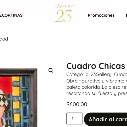
ECORTINAS
Promociones
idad
Cuadro Chicas 
Categoría:
23Gallery
,
Cuad
Obra figurativa y vibrant
paleta colorida. La pieza r
resaltando su fuerza y pre
$
600.00
Añadir al carr