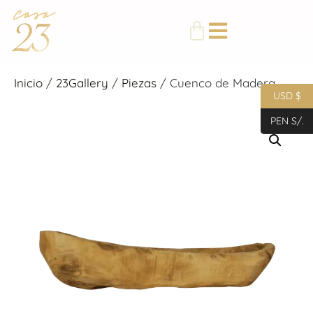
Inicio
/
23Gallery
/
Piezas
/ Cuenco de Madera
USD $
PEN S/.