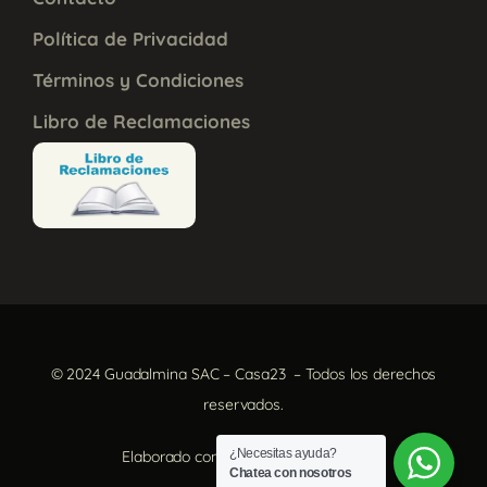
Política de Privacidad
Términos y Condiciones
Libro de Reclamaciones
© 2024 Guadalmina SAC – Casa23 – Todos los derechos
reservados.
¿Necesitas ayuda?
Elaborado con
por
Aura Creativa
Chatea con nosotros