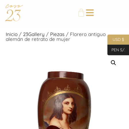
Inicio
/
23Gallery
/
Piezas
/ Florero antiguo
alemán de retrato de mujer
USD $
PEN S/.