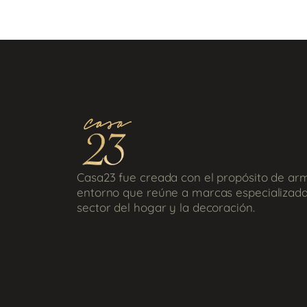
Casa23 fue creada con el propósito de ar
entorno que reúne a marcas especializada
sector del hogar y la decoración.