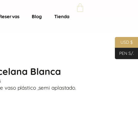
Reservas
Blog
Tienda
USD $
PEN S/.
celana Blanca
s
e vaso plástico ,semi aplastado.