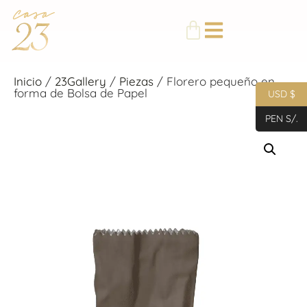
Inicio
/
23Gallery
/
Piezas
/ Florero pequeño en
forma de Bolsa de Papel
USD $
PEN S/.