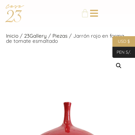
Inicio
/
23Gallery
/
Piezas
/ Jarrón rojo en forma
de tomate esmaltado
USD $
PEN S/.