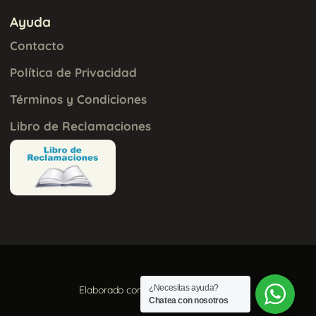
Ayuda
Contacto
Política de Privacidad
Términos y Condiciones
Libro de Reclamaciones
¿Necesitas ayuda?
Elaborado con
por
Aura Creativa
Chatea con nosotros