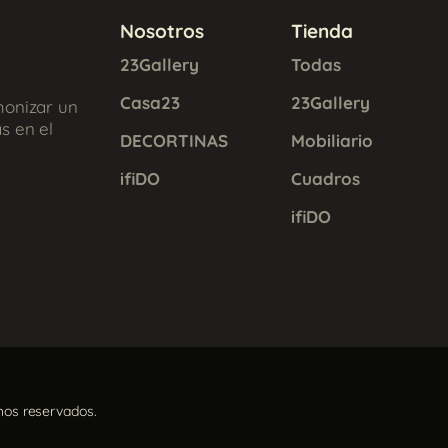
Nosotros
Tienda
23Gallery
Todas
Casa23
23Gallery
monizar un
s en el
DECORTINAS
Mobiliario
ifiDO
Cuadros
ifiDO
hos reservados.