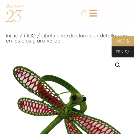
Inicio
/
ifiDO
/ Libelula verde claro con detalle rojo
en las alas y aro verde
USD $
PEN S/.