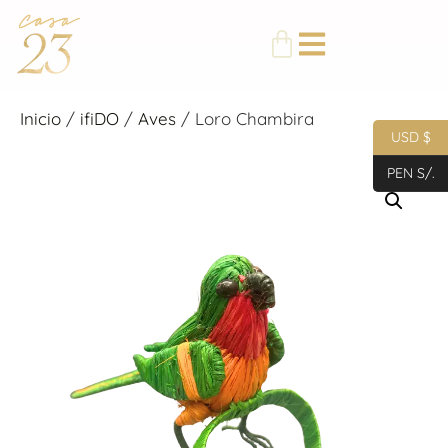
Inicio
/
ifiDO
/
Aves
/ Loro Chambira
USD $
PEN S/.