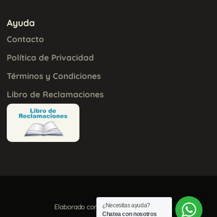
Ayuda
Contacto
Política de Privacidad
Términos y Condiciones
Libro de Reclamaciones
¿Necesitas ayuda?
Elaborado con
por
Aura Creativa
Chatea con nosotros