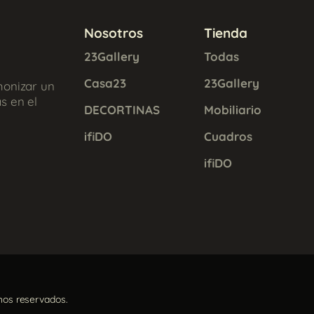
Nosotros
Tienda
23Gallery
Todas
Casa23
23Gallery
monizar un
s en el
DECORTINAS
Mobiliario
ifiDO
Cuadros
ifiDO
hos reservados.