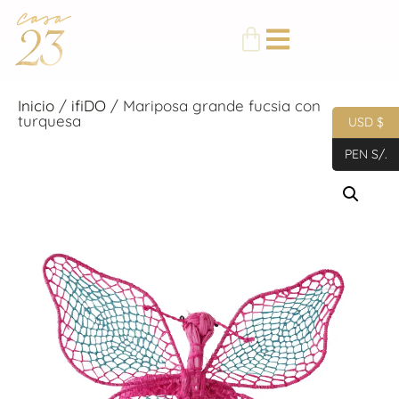
Inicio
/
ifiDO
/ Mariposa grande fucsia con
turquesa
USD $
PEN S/.