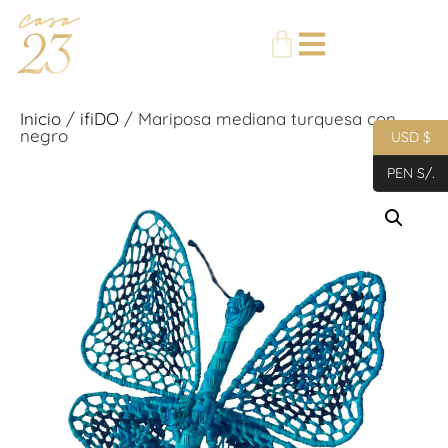
Inicio
/
ifiDO
/ Mariposa mediana turquesa con
negro
USD $
PEN S/.