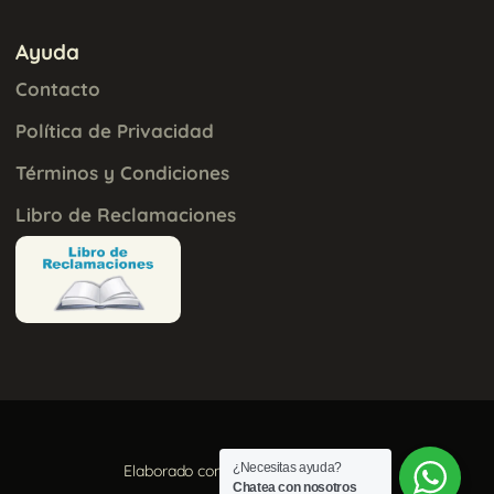
Ayuda
Contacto
Política de Privacidad
Términos y Condiciones
Libro de Reclamaciones
¿Necesitas ayuda?
Elaborado con
por
Aura Creativa
Chatea con nosotros