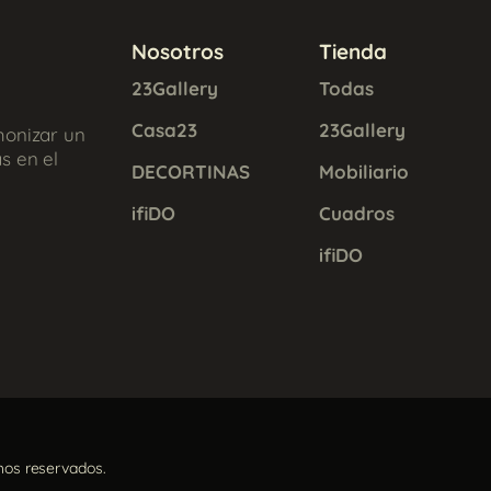
Nosotros
Tienda
23Gallery
Todas
Casa23
23Gallery
monizar un
s en el
DECORTINAS
Mobiliario
ifiDO
Cuadros
ifiDO
hos reservados.