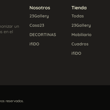
Nosotros
Tienda
23Gallery
Todas
Casa23
23Gallery
monizar un
s en el
DECORTINAS
Mobiliario
ifiDO
Cuadros
ifiDO
hos reservados.