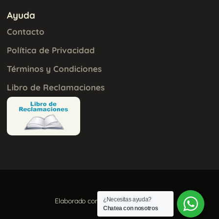
Ayuda
Contacto
Política de Privacidad
Términos y Condiciones
Libro de Reclamaciones
¿Necesitas ayuda?
Elaborado con
por
Aura Creativa
Chatea con nosotros