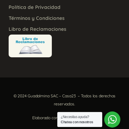
Política de Privacidad
Términos y Condiciones
Libro de Reclamaciones
© 2024 Guadalmina SAC – Casa23 – Todos los derechos
reservados.
¿Necesitas ayuda?
Elaborado con
por
Aura Creativa
Chatea con nosotros