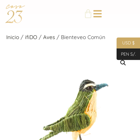
Inicio
/
ifiDO
/
Aves
/ Bienteveo Común
USD $
PEN S/.