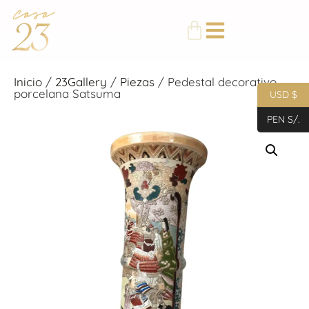
Inicio
/
23Gallery
/
Piezas
/ Pedestal decorativo
porcelana Satsuma
USD $
PEN S/.